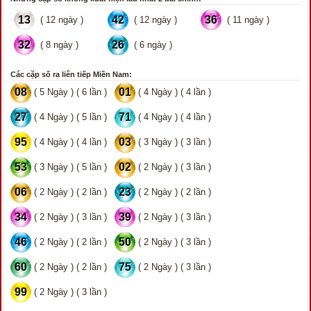
13
42
36
( 12 ngày )
( 12 ngày )
( 11 ngày )
32
26
( 8 ngày )
( 6 ngày )
Các cặp số ra liên tiếp Miền Nam:
08
01
( 5 Ngày ) ( 6 lần )
( 4 Ngày ) ( 4 lần )
27
71
( 4 Ngày ) ( 5 lần )
( 4 Ngày ) ( 4 lần )
95
03
( 4 Ngày ) ( 4 lần )
( 3 Ngày ) ( 3 lần )
53
02
( 3 Ngày ) ( 5 lần )
( 2 Ngày ) ( 3 lần )
06
23
( 2 Ngày ) ( 2 lần )
( 2 Ngày ) ( 2 lần )
34
39
( 2 Ngày ) ( 3 lần )
( 2 Ngày ) ( 3 lần )
46
50
( 2 Ngày ) ( 2 lần )
( 2 Ngày ) ( 3 lần )
60
75
( 2 Ngày ) ( 2 lần )
( 2 Ngày ) ( 3 lần )
99
( 2 Ngày ) ( 3 lần )