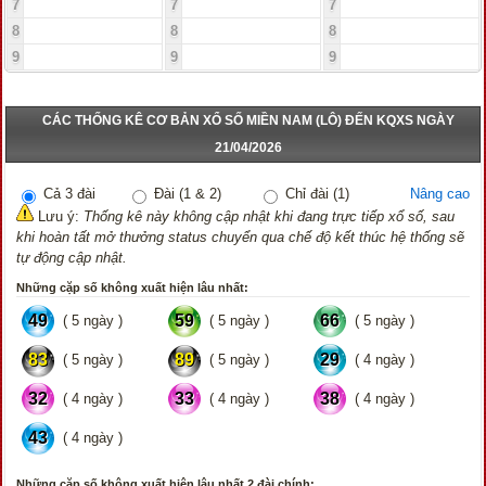
7
7
7
8
8
8
9
9
9
CÁC THỐNG KÊ CƠ BẢN XỔ SỐ MIỀN NAM (LÔ) ĐẾN KQXS NGÀY
21/04/2026
Cả 3 đài
Đài (1 & 2)
Chỉ đài (1)
Nâng cao
Lưu ý:
Thống kê này không cập nhật khi đang trực tiếp xổ số, sau
khi hoàn tất mở thưởng status chuyển qua chế độ kết thúc hệ thống sẽ
tự động cập nhật.
Những cặp số không xuất hiện lâu nhất:
49
59
66
( 5 ngày )
( 5 ngày )
( 5 ngày )
83
89
29
( 5 ngày )
( 5 ngày )
( 4 ngày )
32
33
38
( 4 ngày )
( 4 ngày )
( 4 ngày )
43
( 4 ngày )
Những cặp số không xuất hiện lâu nhất 2 đài chính: