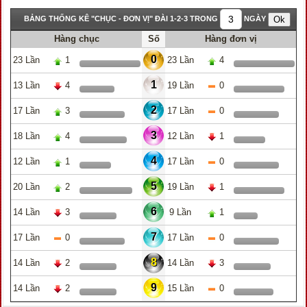
BẢNG THỐNG KÊ "CHỤC - ĐƠN VỊ" ĐÀI 1-2-3 TRONG
NGÀY
Hàng chục
Số
Hàng đơn vị
0
23 Lần
1
23 Lần
4
1
13 Lần
4
19 Lần
0
2
17 Lần
3
17 Lần
0
3
18 Lần
4
12 Lần
1
4
12 Lần
1
17 Lần
0
5
20 Lần
2
19 Lần
1
6
14 Lần
3
9 Lần
1
7
17 Lần
0
17 Lần
0
8
14 Lần
2
14 Lần
3
9
14 Lần
2
15 Lần
0