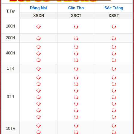
Đồng Nai
Cần Thơ
Sóc Trăng
T.Tư
XSDN
XSCT
XSST
100N
200N
400N
1TR
3TR
10TR