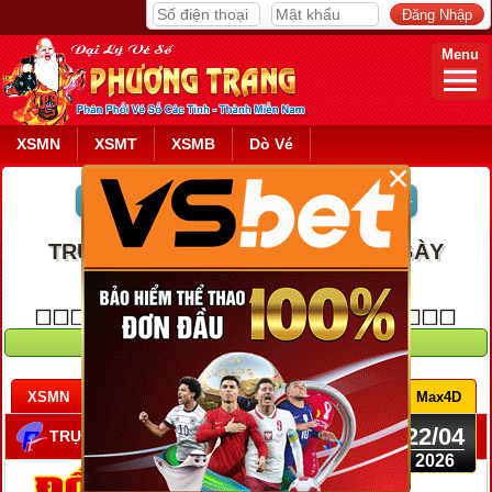
Menu
XSMN
XSMT
XSMB
Dò Vé
×
18/04
19/04
20/04
22/04
TRỰC TIẾP XỔ SỐ MIỀN NAM -
NGÀY
22/04/2026
XSMN
XSMT
XSMB
Mega
Power
Max4D
22/04
TRỰC TIẾP
XỔ SỐ MIỀN NAM
2026