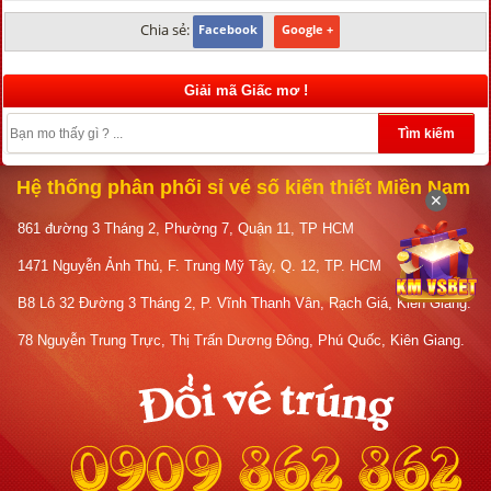
Chia sẻ:
Facebook
Google +
Giải mã Giấc mơ !
Tìm kiếm
Hệ thống phân phối sỉ vé số kiến thiết Miền Nam
✕
861 đường 3 Tháng 2, Phường 7, Quận 11, TP HCM
1471 Nguyễn Ảnh Thủ, F. Trung Mỹ Tây, Q. 12, TP. HCM
B8 Lô 32 Đường 3 Tháng 2, P. Vĩnh Thanh Vân, Rạch Giá, Kiên Giang.
78 Nguyễn Trung Trực, Thị Trấn Dương Đông, Phú Quốc, Kiên Giang.