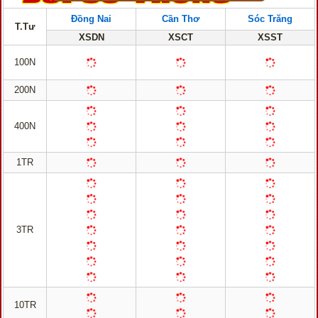
Đồng Nai
Cần Thơ
Sóc Trăng
T.Tư
XSDN
XSCT
XSST
100N
200N
400N
1TR
3TR
10TR