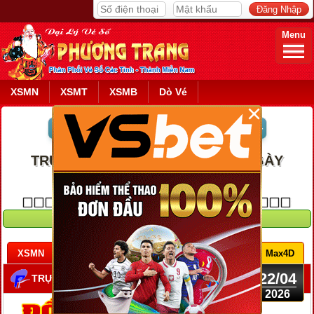
Menu
XSMN
XSMT
XSMB
Dò Vé
×
18/04
19/04
20/04
22/04
TRỰC TIẾP XỔ SỐ MIỀN NAM -
NGÀY
22/04/2026
XSMN
XSMT
XSMB
Mega
Power
Max4D
22/04
TRỰC TIẾP
XỔ SỐ MIỀN NAM
2026