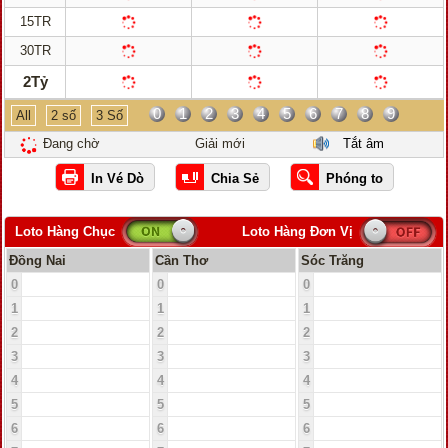
15TR
30TR
2Tỷ
0
1
2
3
4
5
6
7
8
9
All
2 số
3 Số
Đang chờ
Giải mới
Tắt âm
Loto Hàng Chục
Loto Hàng Đơn Vị
Đồng Nai
Cần Thơ
Sóc Trăng
0
0
0
1
1
1
2
2
2
3
3
3
4
4
4
5
5
5
6
6
6