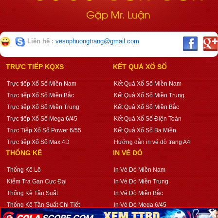
Liên hệ :
vesophuongtrang@gmail.com
TRỰC TIẾP KQXS
KẾT QUẢ XỔ SỐ
Trực tiếp Xổ Số Miền Nam
Kết Quả Xổ Số Miền Nam
Trực tiếp Xổ Số Miền Bắc
Kết Quả Xổ Số Miền Trung
Trực tiếp Xổ Số Miền Trung
Kết Quả Xổ Số Miền Bắc
Trực tiếp Xổ Số Mega 6/45
Kết Quả Xổ Số Điện Toán
Trực Tiếp Xổ Số Power 6/55
Kết Quả Xổ Số Ba Miền
Trực tiếp Xổ Số Max 4D
Hướng dẫn in vé dò trang A4
THỐNG KÊ
IN VÉ DÒ
Thống Kê Lô
In Vé Dò Miền Nam
Kiểm Tra Gan Cực Đại
In Vé Dò Miền Trung
Thống Kê Tần Suất
In Vé Dò Miền Bắc
Thống Kê Tần Suất Chi Tiết
In Vé Dò Mega 6/45
×
×
×
Sớ Đầu Đuôi Miền Nam
Đổi Số Trúng