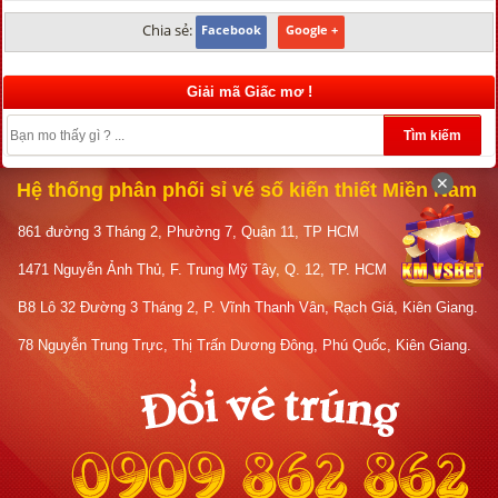
Chia sẻ:
Facebook
Google +
Giải mã Giấc mơ !
Tìm kiếm
✕
Hệ thống phân phối sỉ vé số kiến thiết Miền Nam
861 đường 3 Tháng 2, Phường 7, Quận 11, TP HCM
1471 Nguyễn Ảnh Thủ, F. Trung Mỹ Tây, Q. 12, TP. HCM
B8 Lô 32 Đường 3 Tháng 2, P. Vĩnh Thanh Vân, Rạch Giá, Kiên Giang.
78 Nguyễn Trung Trực, Thị Trấn Dương Đông, Phú Quốc, Kiên Giang.