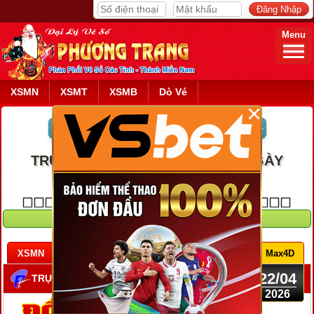
Menu
XSMN
XSMT
XSMB
Dò Vé
×
18/04
19/04
20/04
22/04
TRỰC TIẾP XỔ SỐ MIỀN NAM -
NGÀY
22/04/2026
XSMN
XSMT
XSMB
Mega
Power
Max4D
22/04
TRỰC TIẾP
XỔ SỐ MIỀN NAM
2026